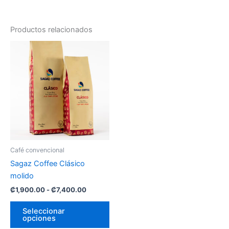
Productos relacionados
Rango
Este
de
producto
precios:
desde
tiene
₡1,900.00
múltiples
hasta
variantes.
₡7,400.00
Las
opciones
se
pueden
Café convencional
elegir
Sagaz Coffee Clásico
en
molido
la
₡
1,900.00
-
₡
7,400.00
página
de
Seleccionar
opciones
producto