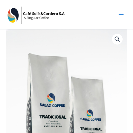
Ir
al
contenido
Rango
Sagaz
de
Coffee
precios:
Tradicional
desde
molido
₡1,700.00
cantidad
hasta
₡6,500.00